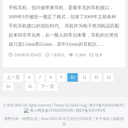
手机耳机，也叫做带麦耳机，是最常见的耳机接口，
2009年9月被统一规定了格式，结束了2009年之前各种
手机耳机接口的混乱时代。 耳机作为电子类消耗品匹配
起来却非常头疼，从一般人的常识来看，耳机的分类也
就只是2.5mm和3.5mm，其中3.5mm的耳机比……
2014年05月04日
77,868
7 条评论
技术
上一页
6
7
8
9
10
11
12
13
14
...
15
下一页
© 2012-2024 All rights reserved | Theme by Field Tung |
鲁ICP备2024059186号
|
鲁公网安备37021302001198
|
萌ICP备20241993号
原野日和（有野出没）Since 2012-03-31 已经运行5243天 |
关于本站
|
隐私协
议