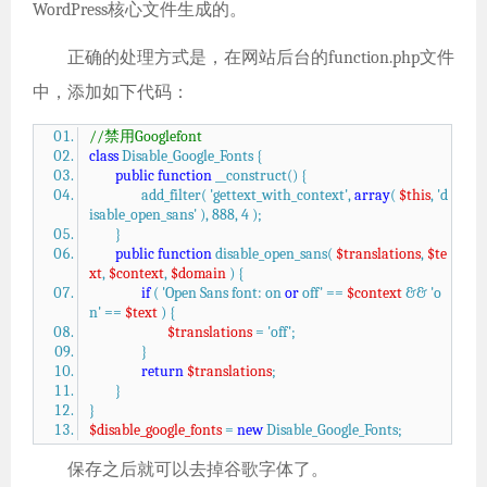
WordPress核心文件生成的。
正确的处理方式是，在网站后台的function.php文件
中，添加如下代码：
//禁用Googlefont
class
Disable_Google_Fonts {
public
function
__construct() {
add_filter( 'gettext_with_context',
array
(
$this
, 'd
isable_open_sans' ), 888, 4 );
}
public
function
disable_open_sans(
$translations
,
$te
xt
,
$context
,
$domain
) {
if
( 'Open Sans font: on
or
off' ==
$context
&& 'o
n' ==
$text
) {
$translations
= 'off';
}
return
$translations
;
}
}
$disable_google_fonts
=
new
Disable_Google_Fonts;
保存之后就可以去掉谷歌字体了。