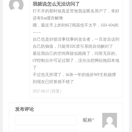
我就说怎么无法访问了
打不开的那时候真是苦煞我这匿名用户了，幸好
还有Rss缓存解馋
嗯，最近手上的RSS订阅器也不太平，503-404的
——
自己也是好烦没事找事的攻击者，一旦攻击达到
自己防御值，只能等IDC牵引系统自动解封了
最近我自己的空间商疑似跑路了，问答无应的。
CP控制台许可证过期了，没办法把网站拖回本地
了
不过也无所谓了，16块一年的低价WP主机能撑
到现在已经算很不错了
[回复]
2017-08-17
发布评论
昵称*