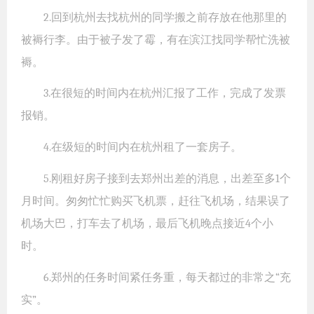
2.回到杭州去找杭州的同学搬之前存放在他那里的
被褥行李。由于被子发了霉，有在滨江找同学帮忙洗被
褥。
3.在很短的时间内在杭州汇报了工作，完成了发票
报销。
4.在级短的时间内在杭州租了一套房子。
5.刚租好房子接到去郑州出差的消息，出差至多1个
月时间。匆匆忙忙购买飞机票，赶往飞机场，结果误了
机场大巴，打车去了机场，最后飞机晚点接近4个小
时。
6.郑州的任务时间紧任务重，每天都过的非常之“充
实”。