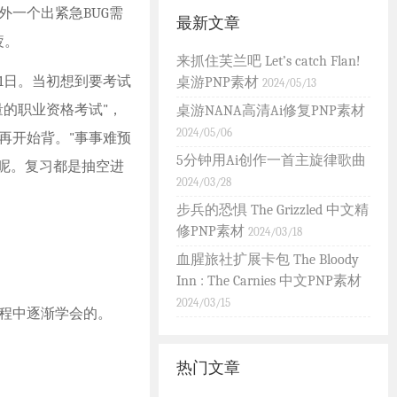
一个出紧急BUG需
最新文章
疲。
来抓住芙兰吧 Let’s catch Flan!
1日。当初想到要考试
桌游PNP素材
2024/05/13
的职业资格考试"，
桌游NANA高清Ai修复PNP素材
2024/05/06
再开始背。"事事难预
5分钟用Ai创作一首主旋律歌曲
呢。复习都是抽空进
2024/03/28
步兵的恐惧 The Grizzled 中文精
修PNP素材
2024/03/18
血腥旅社扩展卡包 The Bloody
Inn : The Carnies 中文PNP素材
2024/03/15
程中逐渐学会的。
热门文章