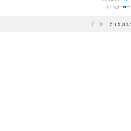
本文许可协议 ©
CC 
本文链接：
http
下一篇：
某年某月某