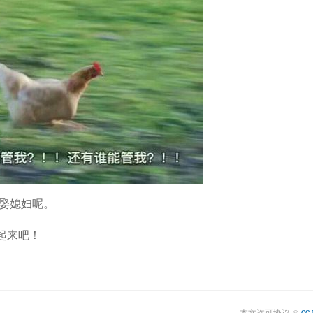
娶媳妇呢。
搞起来吧！