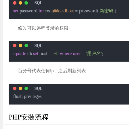
set
 password 
for
 root
@localhost
=
 password(
'新密码'
);
修改可以远程登录的权限
update
 db 
set
 host 
=
'%'
where
user
=
'用户名'
; 
百分号代表任何ip，之后刷新列表
flush privileges; 
PHP安装流程