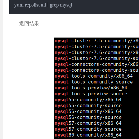
yum repolist all | grep mysql
返回结果