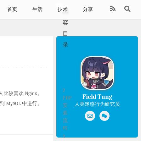
首页
生活
技术
分享
内
容
目
录
1
安
装
MySQL
2
人比较喜欢 Nginx。
Field Tung
PHP
 MySQL 中进行。
人类迷惑行为研究员
安
装
流
程
3