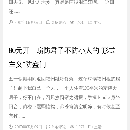
回去见一见北方老乡，真是是两眼泪汪汪啊。 这回
还……
2017年06月06日
1,230
3 条评论
生活
80元开一扇防君子不防小人的“形式
主义”防盗门
五一假期期间返回福州继续修炼，这个时候福州租的房
子只剩下我自己一个人，一个人住着130平米的精装大
房子，好不自在，习风撩窗帘之裙摆，手捧 kindle 身坐
阳台，俯楼下熙熙攘攘，仰苍穹清空明净，有时候甚至
忘掉……
2017年05月09日
1,427
2 条评论
生活